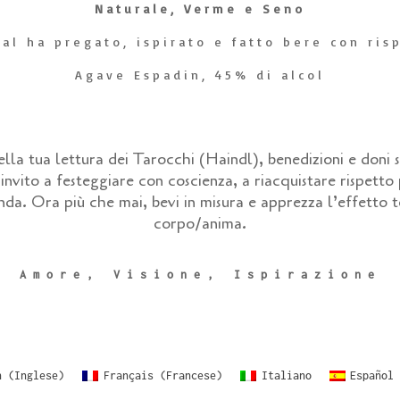
Naturale, Verme e Seno
al ha pregato, ispirato e fatto bere con ris
Agave Espadin, 45% di alcol
ella tua lettura dei Tarocchi (Haindl), benedizioni e doni 
invito a festeggiare con coscienza, a riacquistare rispetto
nda. Ora più che mai, bevi in misura e apprezza l’effetto
corpo/anima.
Amore, Visione, Ispirazione
h
(
Inglese
)
Français
(
Francese
)
Italiano
Español